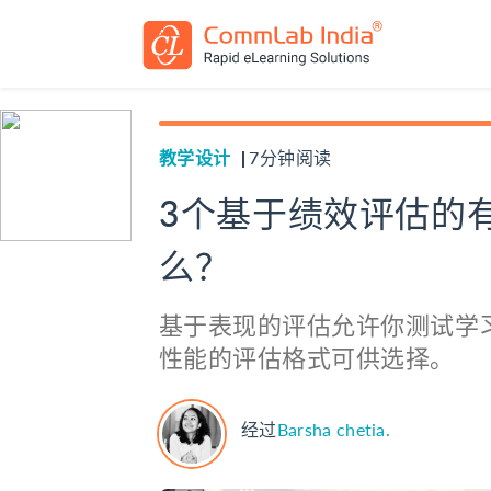
快速的网络学习
样品
教学设计
7分钟阅读
课堂到电子学习的转换
案例研究
3个基于绩效评估的
闪烁到html5转换
资源
么？
搜
电子学习翻译
索：
基于表现的评估允许你测试学
性能的评估格式可供选择。
经过
Barsha chetia.